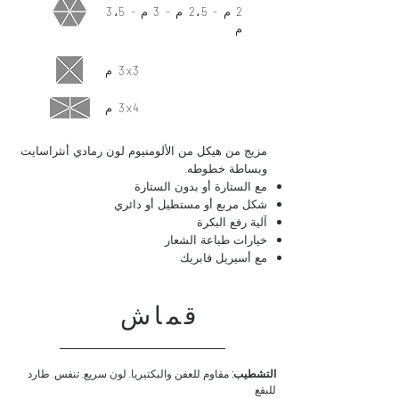
2 م - 2،5 م - 3 م - 3،5
م
3x3 م
3x4 م
مزيج من هيكل من الألومنيوم لون رمادي أنثراسايت
وبساطة خطوطه.
مع الستارة أو بدون الستارة
شكل مربع أو مستطيل أو دائري
آلية رفع البكرة
خيارات طباعة الشعار
مع أسيريل فابريك
قماش
التشطيب:
مقاوم للعفن والبكتيريا. لون سريع. تنفس. طارد
للبقع